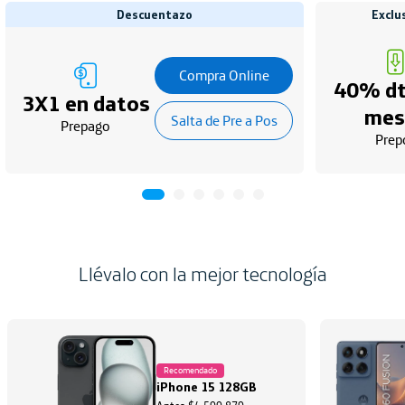
Descuentazo
Exclu
Compra Online
40% dt
3X1 en datos
mes
Salta de Pre a Pos
Prepago
Prep
Llévalo con la mejor tecnología
Recomendado
iPhone 15 128GB