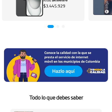
Antes
$4.599.879
$3.445.929
Ha
Aq
Todo lo que debes saber