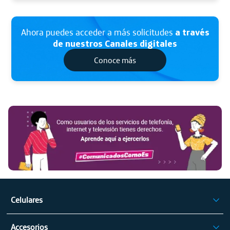
Ahora puedes acceder a más solicitudes
a través
de nuestros Canales digitales
Conoce más
Ha
Aq
Celulares
iPhone
Accesorios
Celulares Samsung