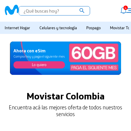
4
Internet Hogar
Celulares y tecnología
Pospago
Movistar Tot
Ahora con eSim
Compra hoy y paga el siguiente mes
Lo quiero
Lo quiero
Movistar Colombia
Encuentra acá las mejores oferta de todos nuestros
servicios